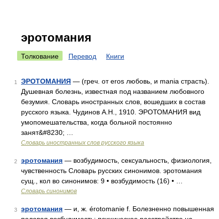
эротомания
Толкование
Перевод
Книги
ЭРОТОМАНИЯ
— (греч. от eros любовь, и mania страсть).
1
Душевная болезнь, известная под названием любовного
безумия. Словарь иностранных слов, вошедших в состав
русского языка. Чудинов А.Н., 1910. ЭРОТОМАНИЯ вид
умопомешательства, когда больной постоянно
занят&#8230; …
Словарь иностранных слов русского языка
эротомания
— возбудимость, сексуальность, физиология,
2
чувственность Словарь русских синонимов. эротомания
сущ., кол во синонимов: 9 • возбудимость (16) • …
Словарь синонимов
эротомания
— и, ж. érotomanie f. Болезненно повышенная
3