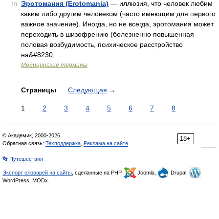
Эротомания (Erotomania)
— иллюзия, что человек любим
10
каким либо другим человеком (часто имеющим для первого
важное значение). Иногда, но не всегда, эротомания может
переходить в шизофрению (болезненно повышенная
половая возбудимость, психическое расстройство
на&#8230; …
Медицинские термины
Страницы
Следующая
→
1
2
3
4
5
6
7
8
© Академик, 2000-2026
18+
Обратная связь:
Техподдержка
,
Реклама на сайте
👣 Путешествия
Экспорт словарей на сайты
, сделанные на PHP,
Joomla,
Drupal,
WordPress, MODx.