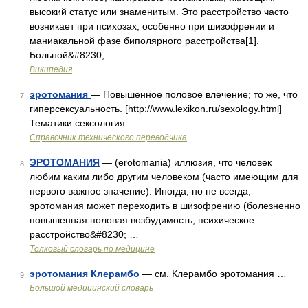
высокий статус или знаменитым. Это расстройство часто
возникает при психозах, особенно при шизофрении и
маниакальной фазе биполярного расстройства[1].
Больной&#8230; …
Википедия
эротомания
— Повышенное половое влечение; то же, что
7
гиперсексуальность. [http://www.lexikon.ru/sexology.html]
Тематики сексология …
Справочник технического переводчика
ЭРОТОМАНИЯ
— (erotomania) иллюзия, что человек
8
любим каким либо другим человеком (часто имеющим для
первого важное значение). Иногда, но не всегда,
эротомания может переходить в шизофрению (болезненно
повышенная половая возбудимость, психическое
расстройство&#8230; …
Толковый словарь по медицине
эротомания Клерамбо
— см. Клерамбо эротомания …
9
Большой медицинский словарь