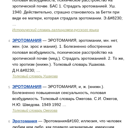
половая возбудимость; психическое расстройство на
эротической почве. БАС 1. Страдать эротоманией. Уш.
1940. Действительно, страшно становилось за Бетти при
виде ее матери, которая страдала эротомании. Э.&#8230;
…
Исторический словарь галлицизмов русского языка
ЭРОТОМАНИЯ
— ЭРОТОМАНИЯ, эротомании, мн. нет,
4
жен. (см. эрос и мания). 1. Болезненно обостренная
половая возбудимость, психическое расстройство на
эротической почве (мед.). Страдать эротоманией. 2. То же,
что эротизм (книжн.). Толковый словарь Ушакова.
Д.Н.&#8230; …
Толковый словарь Ушакова
ЭРОТОМАНИЯ
— ЭРОТОМАНИЯ, и, ж. (книжн.).
5
Болезненно повышенная сексуальность, половая
возбудимость. Толковый словарь Ожегова. С.И. Ожегов,
Н.Ю. Шведова. 1949 1992 …
Толковый словарь Ожегова
Эротомания
— Эротомания&#160; иллюзия, что человек
6
любим кем либо, как правило незнакомым, имеющим